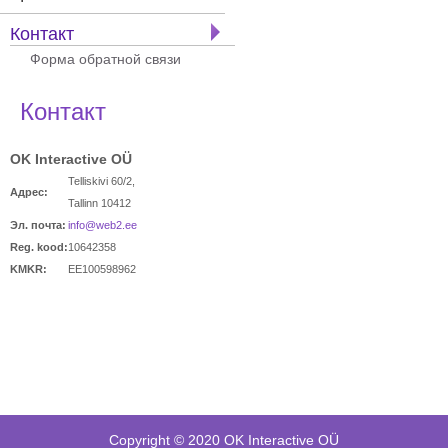
Контакт
Форма обратной связи
Контакт
OK Interactive OÜ
Telliskivi 60/2,
Адрес:
Tallinn 10412
Эл. почта:
info@web2.ee
Reg. kood:
10642358
KMKR:
EE100598962
Copyright © 2020 OK Interactive OÜ