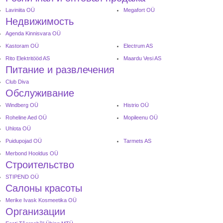
Laviniita OÜ
Megafort OÜ
Недвижимость
Agenda Kinnisvara OÜ
Kastoram OÜ
Electrum AS
Rito Elektritööd AS
Maardu Vesi AS
Питание и развлечения
Club Diva
Обслуживание
Windberg OÜ
Histrio OÜ
Roheline Aed OÜ
Mopileenu OÜ
Uhlota OÜ
Puidupojad OÜ
Tarmets AS
Merbond Hooldus OÜ
Строительство
STIPEND OÜ
Салоны красоты
Merike Ivask Kosmeetika OÜ
Организации