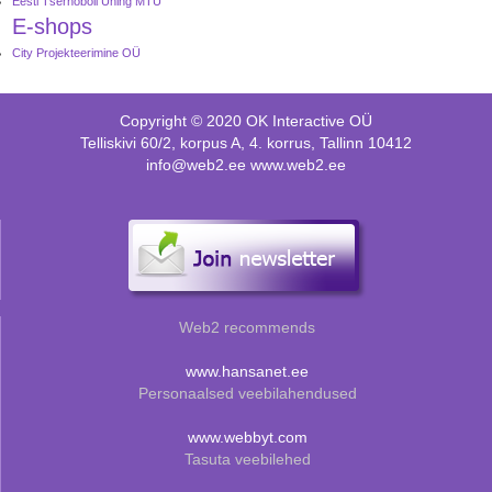
Eesti Tšernobõli Ühing MTÜ
E-shops
City Projekteerimine OÜ
Copyright © 2020 OK Interactive OÜ
Telliskivi 60/2, korpus A, 4. korrus, Tallinn 10412
info@web2.ee www.web2.ee
Web2 recommends
www.hansanet.ee
Personaalsed veebilahendused
www.webbyt.com
Tasuta veebilehed