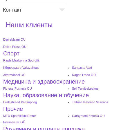
Контакт
Наши клиенты
Digireklaam OÜ
Dolce Press OÜ
Спорт
Rapla Maakonna Spordiliit
Kõrgessaare Vallavalitsus
Sangaste Vald
Altermööbel OÜ
Rager Trade OÜ
Медицина и здравоохранение
Fitness Formula OÜ
Seli Tervisekeskus
Наука, образование и обучение
Eralasteaed Pääsupoeg
Tallinna lasteaed Vesiroos
Прочие
MTÜ Spordiklubi Rafter
Carsystem Estonia OÜ
Filtrimeister OÜ
Розничная и оптовая продажа