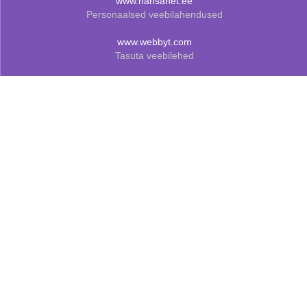
www.hansanet.ee
Personaalsed veebilahendused
www.webbyt.com
Tasuta veebilehed