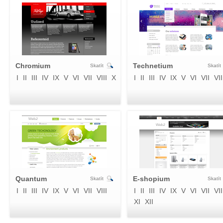
Chromium
Technetium
Skatīt
Skatīt
I
II
III
IV
IX
V
VI
VII
VIII
X
I
II
III
IV
IX
V
VI
VII
VII
Quantum
E-shopium
Skatīt
Skatīt
I
II
III
IV
IX
V
VI
VII
VIII
I
II
III
IV
IX
V
VI
VII
VII
XI
XII