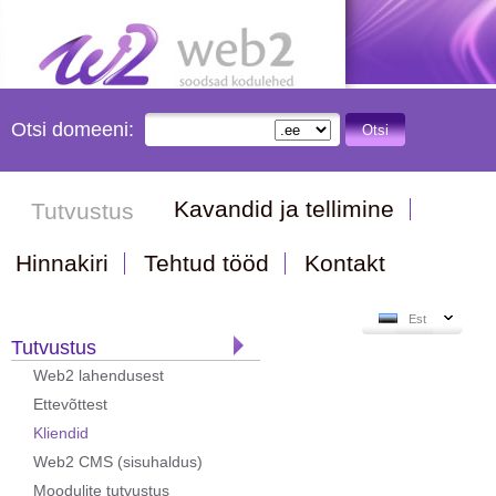
Otsi domeeni:
Otsi
Kavandid ja tellimine
Tutvustus
Hinnakiri
Tehtud tööd
Kontakt
Est
Tutvustus
Web2 lahendusest
Ettevõttest
Kliendid
Web2 CMS (sisuhaldus)
Moodulite tutvustus