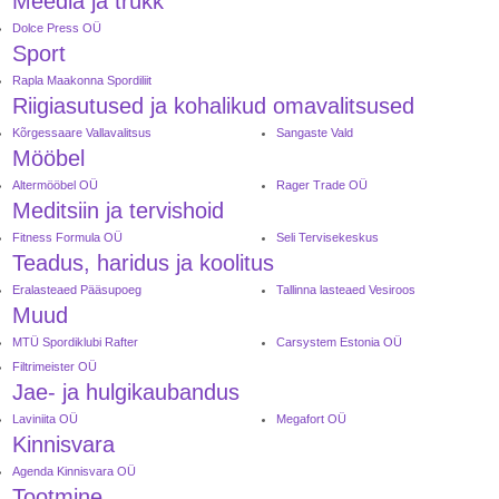
Meedia ja trükk
Dolce Press OÜ
Sport
Rapla Maakonna Spordiliit
Riigiasutused ja kohalikud omavalitsused
Kõrgessaare Vallavalitsus
Sangaste Vald
Mööbel
Altermööbel OÜ
Rager Trade OÜ
Meditsiin ja tervishoid
Fitness Formula OÜ
Seli Tervisekeskus
Teadus, haridus ja koolitus
Eralasteaed Pääsupoeg
Tallinna lasteaed Vesiroos
Muud
MTÜ Spordiklubi Rafter
Carsystem Estonia OÜ
Filtrimeister OÜ
Jae- ja hulgikaubandus
Laviniita OÜ
Megafort OÜ
Kinnisvara
Agenda Kinnisvara OÜ
Tootmine