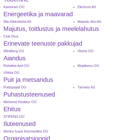
Kastoram OÜ
Electrum AS
Energeetika ja maavarad
Rito Elektritööd AS
Maardu Vesi AS
Majutus, toitlustus ja meelelahutus
Club Diva
Erinevate teenuste pakkujad
Windberg OÜ
Histrio OÜ
Aiandus
Roheline Aed OÜ
Mopileenu OÜ
Uhlota OÜ
Puit ja metsandus
Puidupojad OÜ
Tarmets AS
Puhastusteenused
Merbond Hooldus OÜ
Ehitus
STIPEND OÜ
Iluteenused
Merike Ivask Kosmeetika OÜ
Organisatsioonid