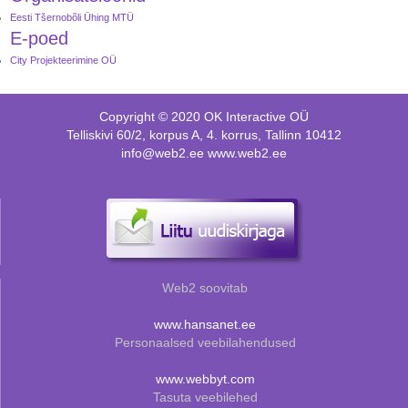
Eesti Tšernobõli Ühing MTÜ
E-poed
City Projekteerimine OÜ
Copyright © 2020 OK Interactive OÜ
Telliskivi 60/2, korpus A, 4. korrus, Tallinn 10412
info@web2.ee www.web2.ee
Web2 soovitab
www.hansanet.ee
Personaalsed veebilahendused
www.webbyt.com
Tasuta veebilehed