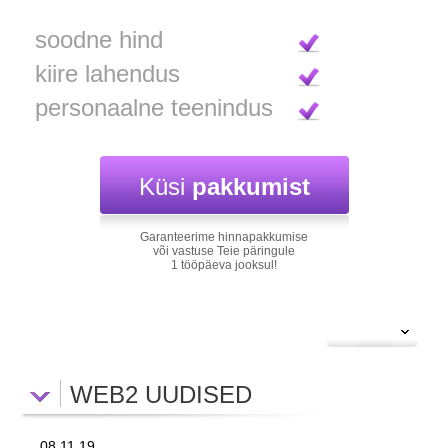
soodne hind
kiire lahendus
personaalne teenindus
Küsi
pakkumist
Garanteerime hinnapakkumise
või vastuse Teie päringule
1 tööpäeva jooksul!
WEB2 UUDISED
08.11.19