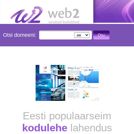
Otsi domeeni:
Otsi
Eesti populaarseim
kodulehe
lahendus