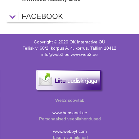
FACEBOOK
Copyright © 2020 OK Interactive OÜ
Telliskivi 60/2, korpus A, 4. korrus, Tallinn 10412
info@web2.ee www.web2.ee
Web2 soovitab
www.hansanet.ee
Personaalsed veebilahendused
www.webbyt.com
Tasuta veebilehed